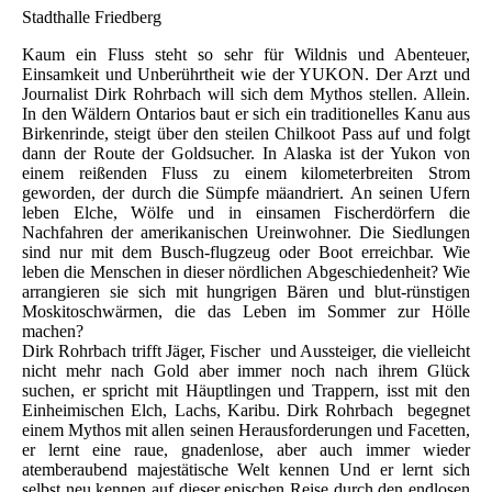
Stadthalle Friedberg
Kaum ein Fluss steht so sehr für Wildnis und Abenteuer,
Einsamkeit und Unberührtheit wie der YUKON. Der Arzt und
Journalist Dirk Rohrbach will sich dem Mythos stellen. Allein.
In den Wäldern Ontarios baut er sich ein traditionelles Kanu aus
Birkenrinde, steigt über den steilen Chilkoot Pass auf und folgt
dann der Route der Goldsucher. In Alaska ist der Yukon von
einem reißenden Fluss zu einem kilometerbreiten Strom
geworden, der durch die Sümpfe mäandriert. An seinen Ufern
leben Elche, Wölfe und in einsamen Fischerdörfern die
Nachfahren der amerikanischen Ureinwohner. Die Siedlungen
sind nur mit dem Busch-flugzeug oder Boot erreichbar. Wie
leben die Menschen in dieser nördlichen Abgeschiedenheit? Wie
arrangieren sie sich mit hungrigen Bären und blut-rünstigen
Moskitoschwärmen, die das Leben im Sommer zur Hölle
machen?
Dirk Rohrbach trifft Jäger, Fischer und Aussteiger, die vielleicht
nicht mehr nach Gold aber immer noch nach ihrem Glück
suchen, er spricht mit Häuptlingen und Trappern, isst mit den
Einheimischen Elch, Lachs, Karibu. Dirk Rohrbach begegnet
einem Mythos mit allen seinen Herausforderungen und Facetten,
er lernt eine raue, gnadenlose, aber auch immer wieder
atemberaubend majestätische Welt kennen Und er lernt sich
selbst neu kennen auf dieser epischen Reise durch den endlosen