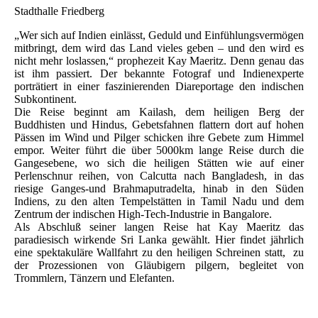
Stadthalle Friedberg
„Wer sich auf Indien einlässt, Geduld und Einfühlungsvermögen
mitbringt, dem wird das Land vieles geben – und den wird es
nicht mehr loslassen,“ prophezeit Kay Maeritz. Denn genau das
ist ihm passiert. Der bekannte Fotograf und Indienexperte
porträtiert in einer faszinierenden Diareportage den indischen
Subkontinent.
Die Reise beginnt am Kailash, dem heiligen Berg der
Buddhisten und Hindus, Gebetsfahnen flattern dort auf hohen
Pässen im Wind und Pilger schicken ihre Gebete zum Himmel
empor. Weiter führt die über 5000km lange Reise durch die
Gangesebene, wo sich die heiligen Stätten wie auf einer
Perlenschnur reihen, von Calcutta nach Bangladesh, in das
riesige Ganges-und Brahmaputradelta, hinab in den Süden
Indiens, zu den alten Tempelstätten in Tamil Nadu und dem
Zentrum der indischen High-Tech-Industrie in Bangalore.
Als Abschluß seiner langen Reise hat Kay Maeritz das
paradiesisch wirkende Sri Lanka gewählt. Hier findet jährlich
eine spektakuläre Wallfahrt zu den heiligen Schreinen statt, zu
der Prozessionen von Gläubigern pilgern, begleitet von
Trommlern, Tänzern und Elefanten.