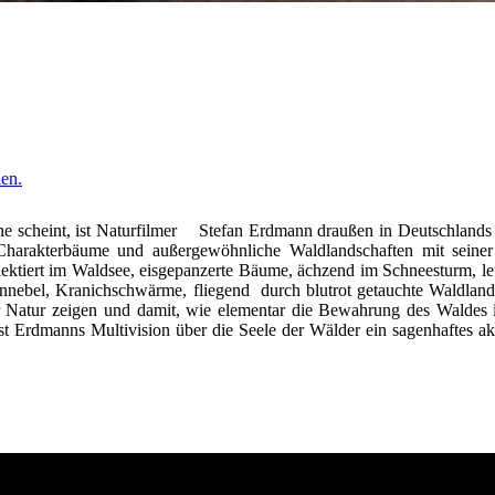
len.
onne scheint, ist Naturfilmer Stefan Erdmann draußen in Deutschland
Charakterbäume und außergewöhnliche Waldlandschaften mit seine
lektiert im Waldsee, eisgepanzerte Bäume, ächzend im Schneesturm, l
ennebel, Kranichschwärme, fliegend durch blutrot getauchte Waldland
 Natur zeigen und damit, wie elementar die Bewahrung des Waldes 
t Erdmanns Multivision über die Seele der Wälder ein sagenhaftes ak